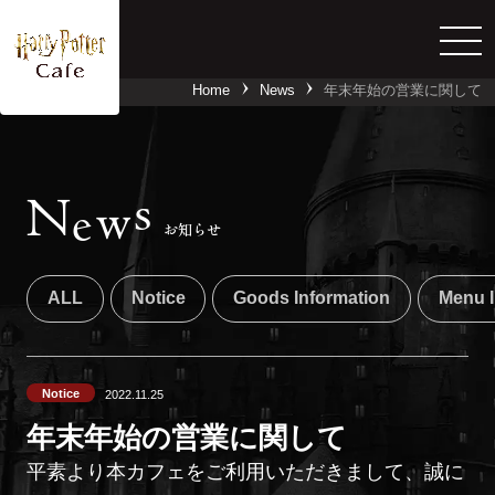
Home
News
年末年始の営業に関して
詳しくはこちら
s
N
w
e
お知らせ
ALL
Notice
Goods Information
Menu I
Notice
2022.11.25
年末年始の営業に関して
平素より本カフェをご利用いただきまして、誠に