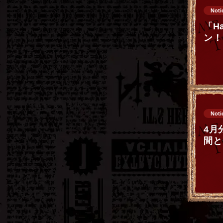
Noti
「Ha
ン！
Noti
4月
間と