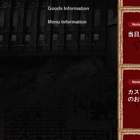
Goods Information
Menu Information
Noti
当日
Noti
カス
のお