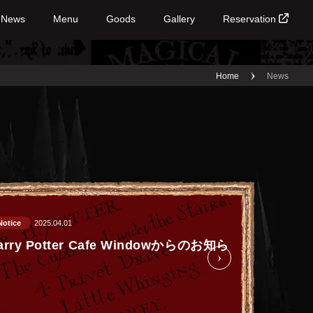
News
Menu
Goods
Gallery
Reservation
Home
News
Notice
2025.04.01
arry Potter Cafe Windowからのお知ら
せ