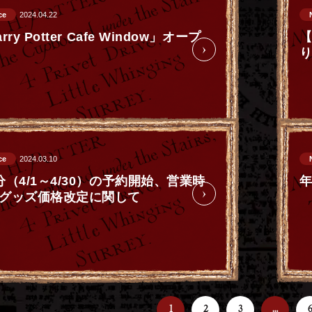
ce
2024.04.22
rry Potter Cafe Window」オープ
ce
2024.03.10
分（4/1～4/30）の予約開始、営業時
グッズ価格改定に関して
1
2
3
…