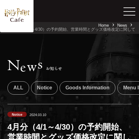
Home
News
4月分（4/1～4/30）の予約開始、営業時間とグッズ価格改定に関して
詳しくはこちら
s
N
w
e
お知らせ
ALL
Notice
Goods Information
Menu I
Notice
2024.03.10
4月分（4/1～4/30）の予約開始、
営業時間とグッズ価格改定に関し