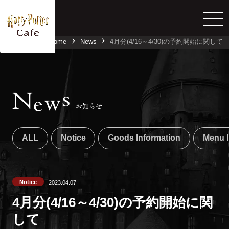
Home
News
4月分(4/16～4/30)の予約開始に関して
詳しくはこちら
s
N
w
e
お知らせ
ALL
Notice
Goods Information
Menu I
Notice
2023.04.07
4月分(4/16～4/30)の予約開始に関
して